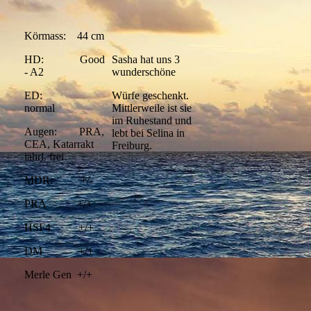
Körmass: 44 cm
HD: Good
Sasha hat uns 3
- A2
wunderschöne
ED:
Würfe geschenkt.
normal
Mittlerweile ist sie
im Ruhestand und
Augen: PRA,
lebt bei Selina in
CEA, Katarrakt
Freiburg.
jährl. frei
MDR: +/-
PRA +/+
HSF4 +/+
DM +/+
Merle Gen +/+