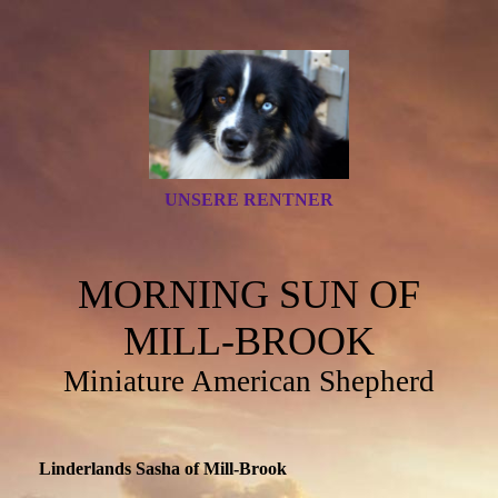
UNSERE RENTNER
MORNING SUN OF
MILL-BROOK
Miniature American Shepherd
Linderlands Sasha of Mill-Brook