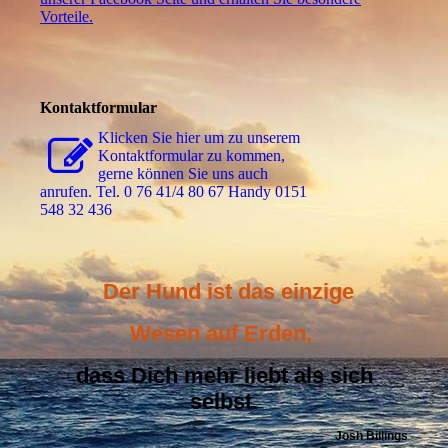
Vorteile.
Kontaktformular
Klicken Sie hier um zu unserem
Kon­takt­for­mu­lar zu kommen,
gerne können Sie uns auch
anrufen. Tel. 0 76 41/4 80 67 Handy 0151
548 32 436
Der Hund ist das einzige
Wesen auf Erden,
dass Dich mehr liebt als sich
selbst.
Josh Billings