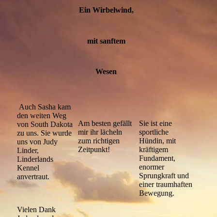
Ein Wirbelwind,
mit sanftem
Wesen
Auch Sasha kam
den weiten Weg
Am besten gefällt
Sie ist eine
von South Dakota
mir ihr lächeln
sportliche
zu uns. Sie wurde
zum richtigen
Hündin, mit
uns von Judy
Zeitpunkt!
kräftigem
Linder,
Fundament,
Linderlands
enormer
Kennel
Sprungkraft und
anvertraut.
einer traumhaften
Bewegung.
Vielen Dank